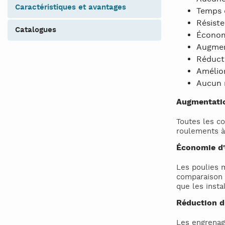
caractéristiques et avantages
Temps d
Résiste
catalogues
Économ
Augment
Réduct
Amélior
Aucun 
Augmentatio
Toutes les co
roulements à 
Économie d'
Les poulies 
comparaison a
que les insta
Réduction d
Les engrenag