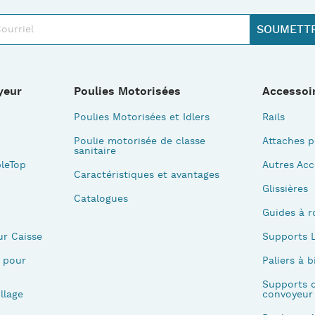
yeur
Poulies Motorisées
Accessoi
Poulies Motorisées et Idlers
Rails
Poulie motorisée de classe
Attaches p
sanitaire
leTop
Autres Acc
Caractéristiques et avantages
Glissières
Catalogues
Guides à r
ur Caisse
Supports L
 pour
Paliers à b
Supports d
llage
convoyeur