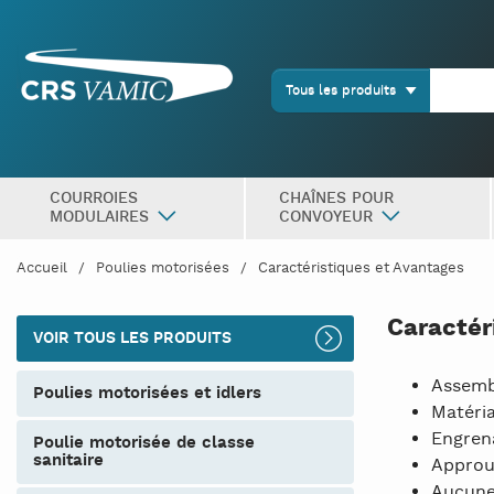
Tous les produits
COURROIES
CHAÎNES POUR
MODULAIRES
CONVOYEUR
Accueil
Poulies motorisées
Caractéristiques et Avantages
Caractér
VOIR TOUS LES PRODUITS
Assembl
poulies motorisées et idlers
Matéria
Engren
poulie motorisée de classe
sanitaire
Approu
Aucune