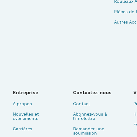
Rouleaux 
Pièces de 
Autres Acc
Entreprise
Contactez-nous
V
À propos
Contact
P
Nouvelles et
Abonnez-vous à
H
événements
l'infolettre
F
Carrières
Demander une
soumission