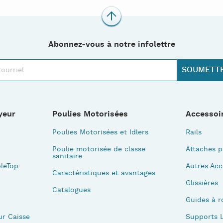
Abonnez-vous à notre infolettre
yeur
Poulies Motorisées
Accessoi
Poulies Motorisées et Idlers
Rails
Poulie motorisée de classe
Attaches p
sanitaire
leTop
Autres Acc
Caractéristiques et avantages
Glissières
Catalogues
Guides à r
ur Caisse
Supports L