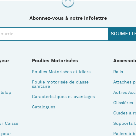
Abonnez-vous à notre infolettre
yeur
Poulies Motorisées
Accessoi
Poulies Motorisées et Idlers
Rails
Poulie motorisée de classe
Attaches p
sanitaire
leTop
Autres Acc
Caractéristiques et avantages
Glissières
Catalogues
Guides à r
ur Caisse
Supports L
 pour
Paliers à b