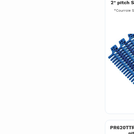
2" pitch 
*Courroie S
PR620TTR 
pi