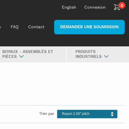
0
English
Connexion
n
FAQ
Contact
DEMANDER UNE SOUMISSION
BOYAUX - ASSEMBLÉS ET
PRODUITS
PIÈCES
INDUSTRIELS
Trier par
Rayon 2.00" pitch