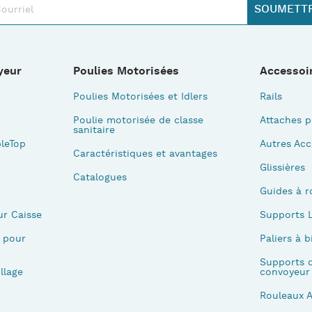
yeur
Poulies Motorisées
Accessoi
Poulies Motorisées et Idlers
Rails
Poulie motorisée de classe
Attaches p
sanitaire
leTop
Autres Acc
Caractéristiques et avantages
Glissières
Catalogues
Guides à r
ur Caisse
Supports L
 pour
Paliers à b
Supports d
llage
convoyeur
Rouleaux 