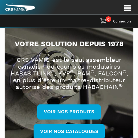
0
Connexion
VOTRE SOLUTION DEPUIS 1978
CRS VAMIC est le seul assembleur
canadien de courroies modulaires
®
®
®
®
HABASITLINK
, KVP
, RAM
, FALCON
,
en plus d'être un maître-distributeur
®
autorisé des produits HABACHAIN
VOIR NOS PRODUITS
VOIR NOS CATALOGUES